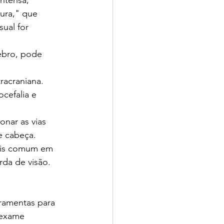
ra," que 
sual for 
ebro, pode 
racraniana. 
cefalia e 
nar as vias 
e cabeça.
mais comum em 
rda de visão.
ramentas para 
 exame 