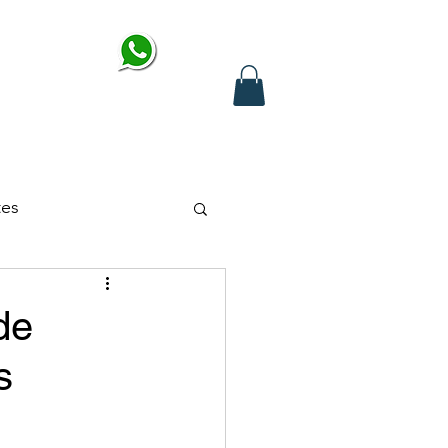
de sua consulta
encial ou online
Neuroblog
Sobre Mim
tes
de
s