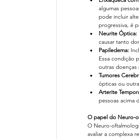
algumas pessoa
pode incluir alt
progressiva, é p
Neurite Óptica:
causar tanto do
Papiledema:
 In
Essa condição p
outras doenças 
Tumores Cerebra
ópticas ou outra
Arterite Tempora
pessoas acima d
O papel do Neuro-of
O Neuro-oftalmologis
avaliar a complexa r