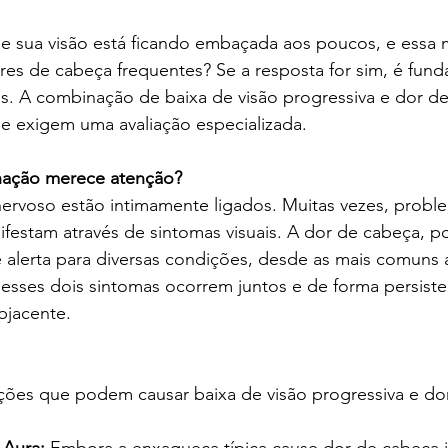
e sua visão está ficando embaçada aos poucos, e essa
s de cabeça frequentes? Se a resposta for sim, é funda
is. A combinação de baixa de visão progressiva e dor d
e exigem uma avaliação especializada.
nação merece atenção?
nervoso estão intimamente ligados. Muitas vezes, probl
festam através de sintomas visuais. A dor de cabeça, po
 alerta para diversas condições, desde as mais comuns a
ses dois sintomas ocorrem juntos e de forma persistent
bjacente.
ições que podem causar baixa de visão progressiva e do
Aura:
 Embora a enxaqueca típica cause dor de cabeça i