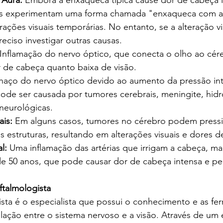
s experimentam uma forma chamada "enxaqueca com au
erações visuais temporárias. No entanto, se a alteração vi
reciso investigar outras causas.
 Inflamação do nervo óptico, que conecta o olho ao cér
r de cabeça quanto baixa de visão.
chaço do nervo óptico devido ao aumento da pressão int
ode ser causada por tumores cerebrais, meningite, hidro
neurológicas.
is:
 Em alguns casos, tumores no cérebro podem pressio
s estruturas, resultando em alterações visuais e dores d
l:
 Uma inflamação das artérias que irrigam a cabeça, 
e 50 anos, que pode causar dor de cabeça intensa e pe
talmologista
ta é o especialista que possui o conhecimento e as fer
elação entre o sistema nervoso e a visão. Através de um