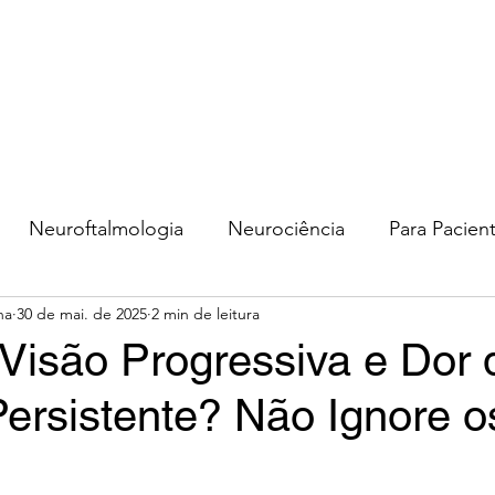
os, MD, MSc
Agen
pres
ista
Início
Neuroftalmologia
Neurociência
Para Pacien
ha
30 de mai. de 2025
2 min de leitura
 Visão Progressiva e Dor 
ersistente? Não Ignore o