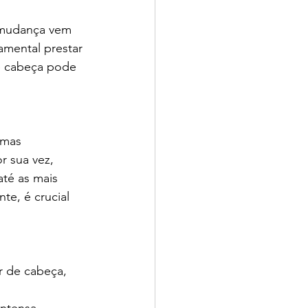
 mudança vem 
mental prestar 
e cabeça pode 
emas 
r sua vez, 
té as mais 
e, é crucial 
r de cabeça, 
ntensa, 