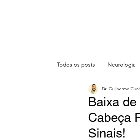
Dr. Guilherme Cunha M. Sant
CRMMG 44778 | RQE 41335
Neurologista e Neuroftalmolog
Todos os posts
Neurologia
Dr. Guilherme Cun
Para Profissionais
Baixa de
Cabeça P
Sinais!