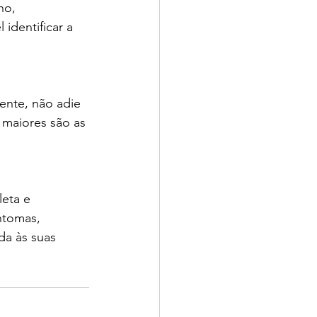
ho, 
identificar a 
ente, não adie 
maiores são as 
eta e 
ntomas, 
a às suas 